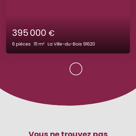
395 000
€
6
pièces
111
m²
La Ville-du-Bois 91620
Vous ne trouvez pas