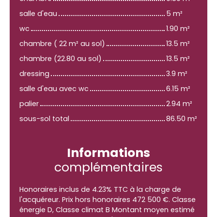
salle d'eau
5 m²
wc
1.90 m²
chambre ( 22 m² au sol)
13.5 m²
chambre (22.80 au sol)
13.5 m²
dressing
3.9 m²
salle d'eau avec wc
6.15 m²
palier
2.94 m²
sous-sol total
86.50 m²
Informations
complémentaires
Honoraires inclus de 4.23% TTC à la charge de
l'acquéreur. Prix hors honoraires 472 500 €. Classe
énergie D, Classe climat B Montant moyen estimé