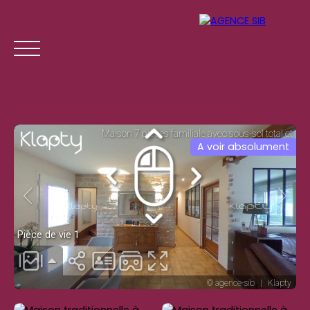
A voir absolument
ACCUEIL
ACHETER
LOUER
GESTION LOCATI