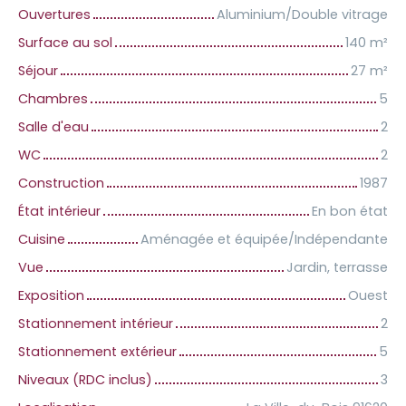
Ouvertures
Aluminium/Double vitrage
Surface au sol
140
m²
Séjour
27
m²
Chambres
5
Salle d'eau
2
WC
2
Construction
1987
État intérieur
En bon état
Cuisine
Aménagée et équipée/Indépendante
Vue
Jardin, terrasse
Exposition
Ouest
Stationnement intérieur
2
Stationnement extérieur
5
Niveaux (RDC inclus)
3