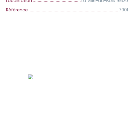
Localisation
La Ville-du-Bois 91620
Référence
7901