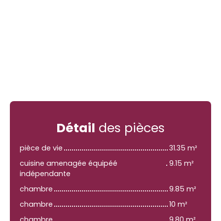
Détail
des pièces
pièce de vie
31.35 m²
cuisine amenagée équipéé
9.15 m²
indépendante
chambre
9.85 m²
chambre
10 m²
chambre
9.80 m²