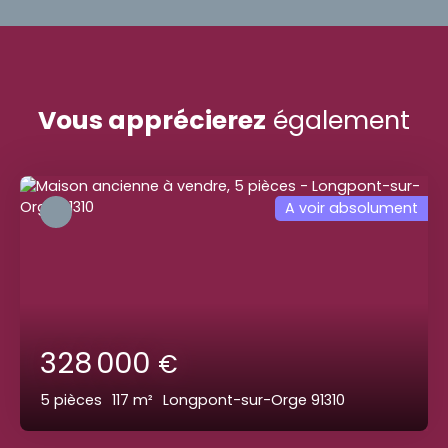
Vous apprécierez
également
A voir absolument
328 000
€
5
pièces
117
m²
Longpont-sur-Orge 91310