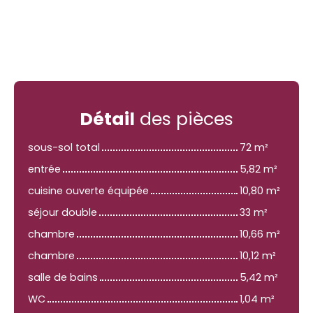
Détail
des pièces
sous-sol total
72 m²
entrée
5,82 m²
cuisine ouverte équipée
10,80 m²
séjour double
33 m²
chambre
10,66 m²
chambre
10,12 m²
salle de bains
5,42 m²
WC
1,04 m²