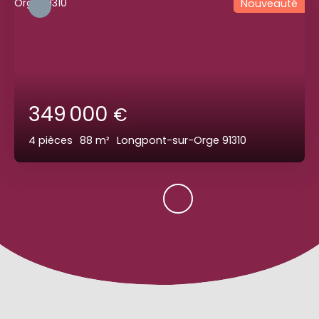
Nouveauté
349 000
€
4
pièces
88
m²
Longpont-sur-Orge 91310