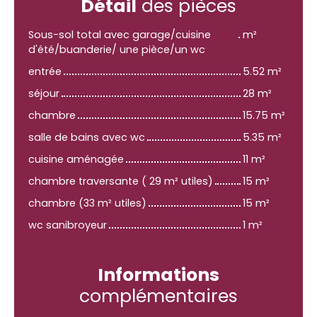
Détail
des pièces
Sous-sol total avec garage/cuisine
m²
d'été/buanderie/ une pièce/un wc
entrée
5.52 m²
séjour
28 m²
chambre
15.75 m²
salle de bains avec wc
5.35 m²
cuisine aménagée
11 m²
chambre traversante ( 29 m² utiles)
15 m²
chambre (33 m² utiles)
15 m²
wc sanibroyeur
1 m²
Informations
complémentaires