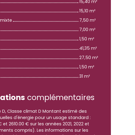
15,40 m²
15,10 m²
 mixte
7,50 m²
7,00 m²
1,50 m²
41,35 m²
27,50 m²
1,50 m²
31 m²
ations
complémentaires
e D, Classe climat D Montant estimé des
elles d'énergie pour un usage standard :
€ et 2610.00 € sur les années 2021, 2022 et
ents compris). Les informations sur les