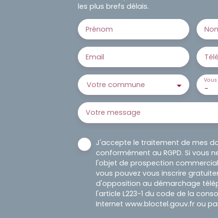
les plus brefs délais.
Prénom
No
Email
Tél
Vous 
Votre commune
-
Votre message
J'accepte le traitement de mes d
conformément au RGPD. Si vous ne
l'objet de prospection commercial
vous pouvez vous inscrire gratuitem
d'opposition au démarchage télép
l'article L223-1 du code de la cons
Internet www.bloctel.gouv.fr ou par