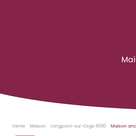
Mai
Vente
Maison
Longpont-sur-Orge 91310
Maison anc