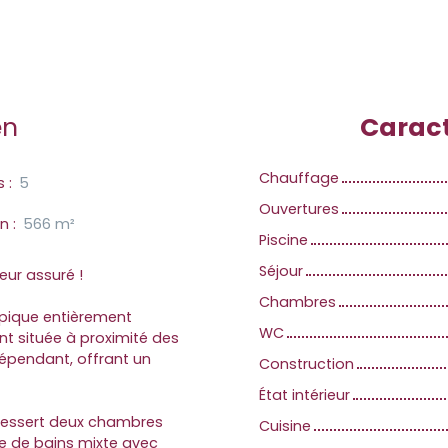
en
Caract
Chauffage
s
:
5
Ouvertures
in
:
566
m²
Piscine
Séjour
ur assuré !
Chambres
pique entièrement
WC
nt située à proximité des
épendant, offrant un
Construction
État intérieur
dessert deux chambres
Cuisine
lle de bains mixte avec