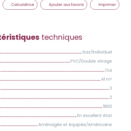
Calculatrice
Ajouter aux favoris
Imprimer
éristiques
techniques
Gaz/Individuel
PVC/Double vitrage
Oui
41
m²
3
2
1800
En excellent état
Aménagée et équipée/Américaine