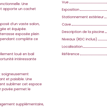
Vue
onctionnelle. Une
et apporte un cachet
Exposition
Stationnement extérieur
mposé d’un vaste salon,
Cave
gée et équipée.
Description de la piscine
 terrasse exposée plein
ndépendant complète ce
Niveaux (RDC inclus)
Localisation
lement loué en bail
Référence
ortunité intéressante
s et soigneusement
nt et paisible. Une
nnent sublimer cet espace
ur pavée permet le
énagement supplémentaire,