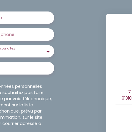
m
éphone
souhaitez
onnées personnelles
7
 souhaitez pas faire
9131
e par voie téléphonique,
ent sur la liste
honique, prévu par
ommation, sur le site
 courrier adressé à :