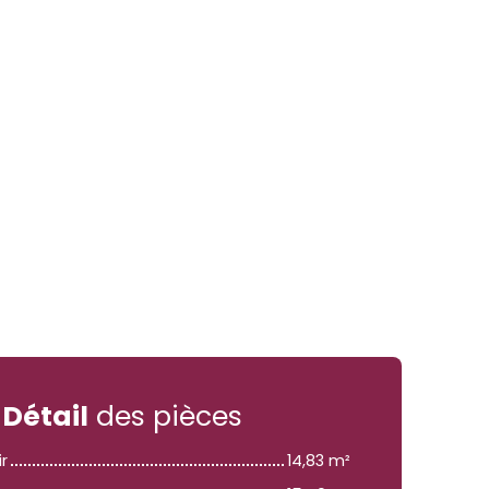
Détail
des pièces
ir
14,83 m²