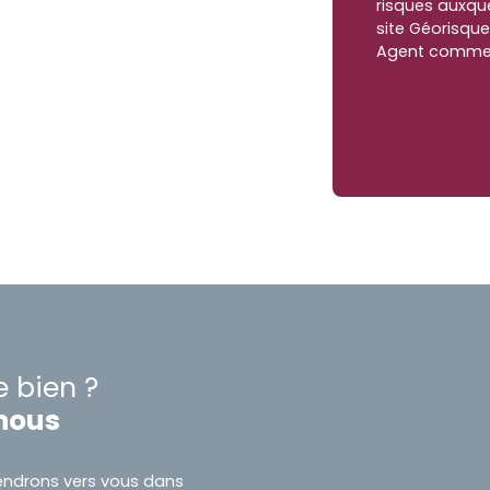
risques auxque
site Géorisque
Agent commerci
e bien ?
nous
viendrons vers vous dans