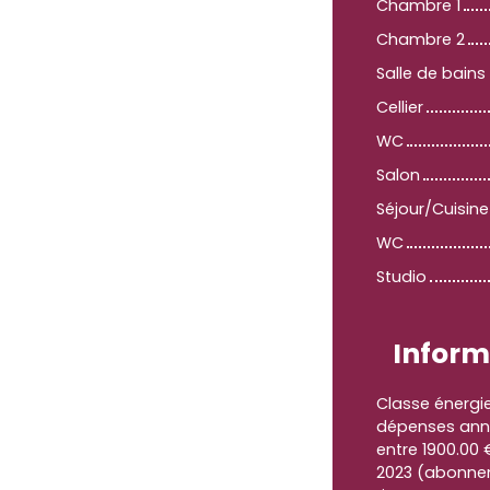
Chambre 1
Chambre 2
Salle de bains
Cellier
WC
Salon
Séjour/Cuisine
WC
Studio
Inform
Classe énergi
dépenses annu
entre 1900.00 
2023 (abonnem