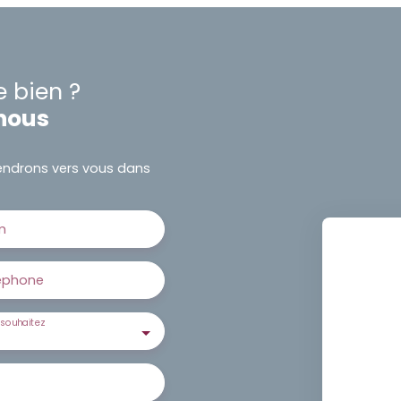
e bien ?
nous
viendrons vers vous dans
m
éphone
souhaitez