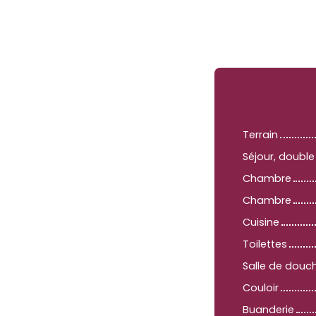
Terrain
Séjour, doubl
Chambre
Chambre
Cuisine
Toilettes
Salle de douc
Couloir
Buanderie