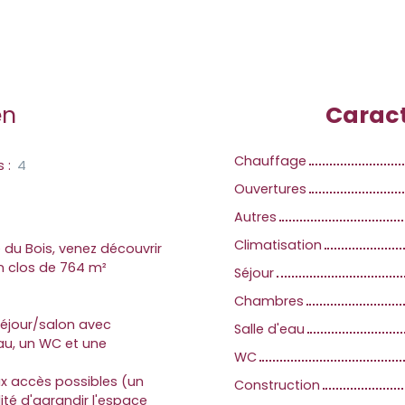
en
Caract
Chauffage
s
:
4
Ouvertures
Autres
Climatisation
e du Bois, venez découvrir
in clos de 764 m²
Séjour
Chambres
séjour/salon avec
Salle d'eau
au, un WC et une
WC
x accès possibles (un
Construction
ilité d'agrandir l'espace