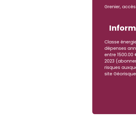
Grenier, accès
Inform
Classe énergi
dépenses annu
entre 1500.00 
2023 (abonnem
risques auxque
site Géorisque