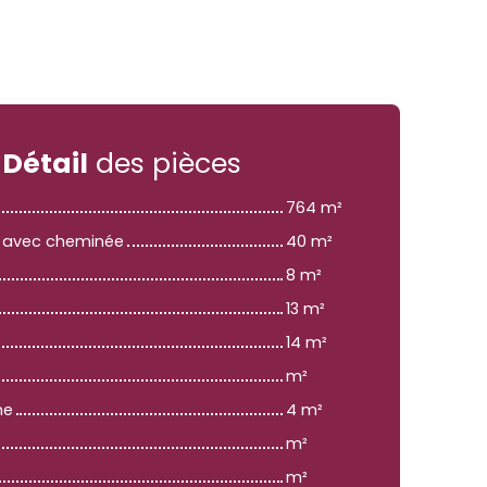
Détail
des pièces
764 m²
e avec cheminée
40 m²
8 m²
13 m²
14 m²
m²
he
4 m²
m²
m²