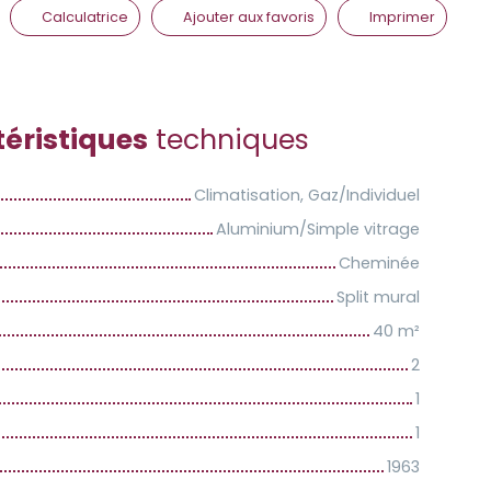
Calculatrice
Ajouter aux favoris
Imprimer
éristiques
techniques
Climatisation, Gaz/Individuel
Aluminium/Simple vitrage
Cheminée
Split mural
40
m²
2
1
1
1963