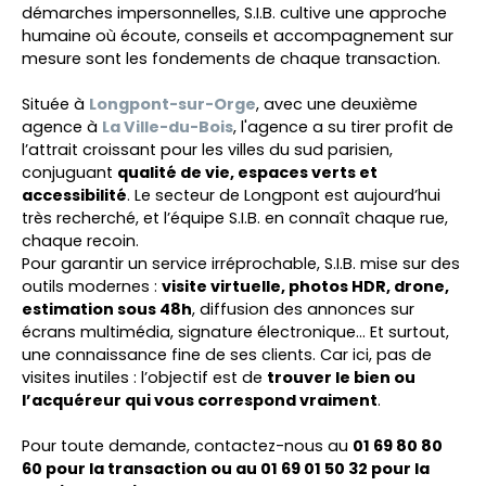
démarches impersonnelles, S.I.B. cultive une approche
humaine où écoute, conseils et accompagnement sur
mesure sont les fondements de chaque transaction.
Située à
Longpont-sur-Orge
, avec une deuxième
agence à
La Ville-du-Bois
, l'agence a su tirer profit de
l’attrait croissant pour les villes du sud parisien,
conjuguant
qualité de vie, espaces verts et
accessibilité
. Le secteur de Longpont est aujourd’hui
très recherché, et l’équipe S.I.B. en connaît chaque rue,
chaque recoin.
Pour garantir un service irréprochable, S.I.B. mise sur des
outils modernes :
visite virtuelle, photos HDR, drone,
estimation sous 48h
, diffusion des annonces sur
écrans multimédia, signature électronique… Et surtout,
une connaissance fine de ses clients. Car ici, pas de
visites inutiles : l’objectif est de
trouver le bien ou
l’acquéreur qui vous correspond vraiment
.
Pour toute demande, contactez-nous au
01 69 80 80
60 pour la transaction ou au 01 69 01 50 32 pour la