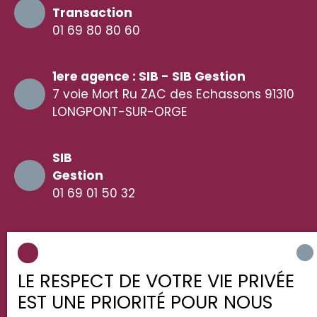
Transaction
01 69 80 80 60
1ere agence : SIB - SIB Gestion
7 voie Mort Ru ZAC des Echassons 91310
LONGPONT-SUR-ORGE
SIB
Gestion
01 69 01 50 32
2ème agence : SIB - SIB Gestion
16 Rue du Grand Noyer 91620 LA VILLE-
DU-BOIS
LE RESPECT DE VOTRE VIE PRIVÉE
EST UNE PRIORITÉ POUR NOUS