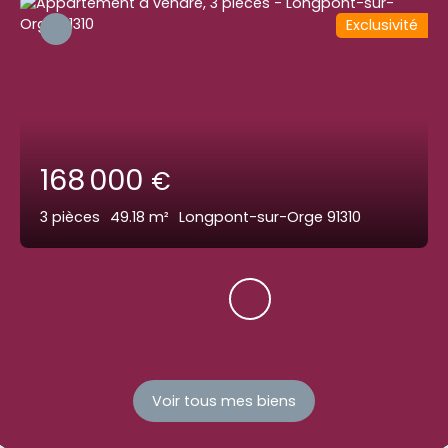
Exclusivité
168 000
€
3
pièces
49.18
m²
Longpont-sur-Orge 91310
Voir tous mes biens