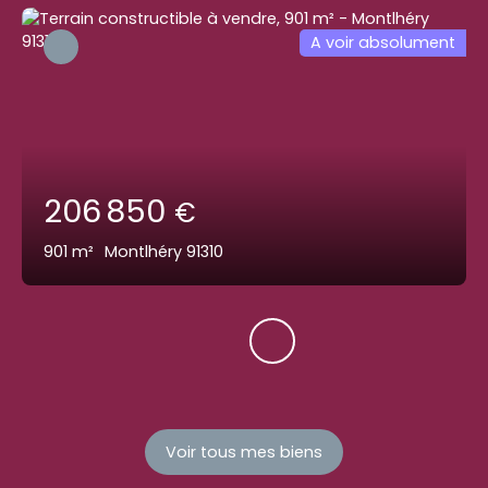
A voir absolument
206 850
€
901
m²
Montlhéry 91310
Voir tous mes biens